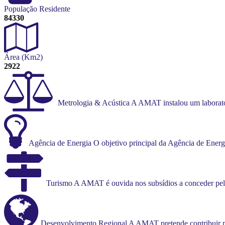
População Residente
84330
Área (Km2)
2922
Metrologia
&
Acústica
A AMAT instalou um laborató
Agência
de
Energia
O objetivo principal da Agência de Energ
Turismo
A AMAT é ouvida nos subsídios a conceder pel
Desenvolvimento
Regional
A AMAT pretende contribuir p