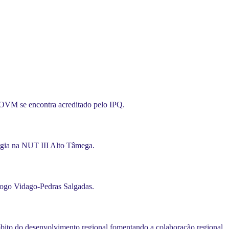
 OVM se encontra acreditado pelo IPQ.
ergia na NUT III Alto Tâmega.
jogo Vidago-Pedras Salgadas.
ito do desenvolvimento regional fomentando a colaboração regional.