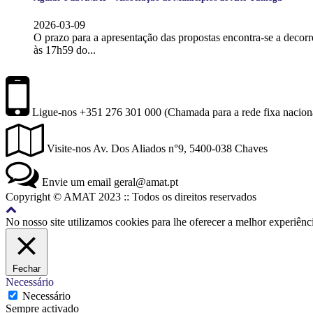
2026-03-09
O prazo para a apresentação das propostas encontra-se a decorr
às 17h59 do...
Ligue-nos
+351 276 301 000 (Chamada para a rede fixa nacion
Visite-nos
Av. Dos Aliados n°9, 5400-038 Chaves
Envie
um
email
geral@amat.pt
Copyright © AMAT 2023 :: Todos os direitos reservados
Back
to
No nosso site utilizamos cookies para lhe oferecer a melhor experiênci
top
Fechar
Necessário
Necessário
Sempre activado