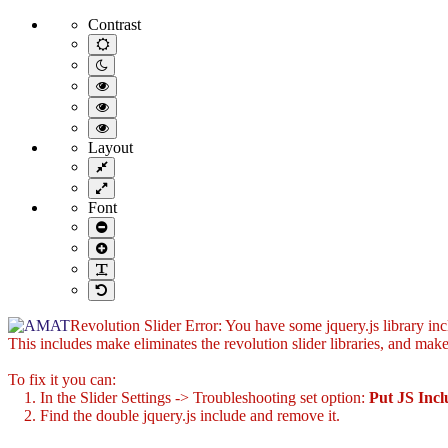
AMAT
Contrast
Default
contrast
Night
contrast
Black
and
Black
White
and
Yellow
contrast
Yellow
and
Layout
contrast
Black
Fixed
contrast
layout
Wide
layout
Font
Smaller
Font
Larger
Font
Readable
Font
Default
Font
Revolution Slider Error: You have some jquery.js library incl
This includes make eliminates the revolution slider libraries, and make
To fix it you can:
1. In the Slider Settings -> Troubleshooting set option:
Put JS Inc
2. Find the double jquery.js include and remove it.