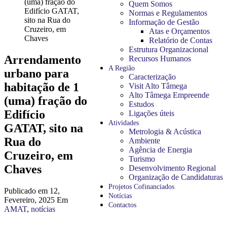
(uma) fração do
Quem Somos
Edifício GATAT,
Normas e Regulamentos
sito na Rua do
Informação de Gestão
Cruzeiro, em
Atas e Orçamentos
11:02
Chaves
Relatório de Contas
Estrutura Organizacional
Arrendamento
Recursos Humanos
A Região
urbano para
Caracterização
habitação de 1
Visit Alto Tâmega
Alto Tâmega Empreende
(uma) fração do
Estudos
Edifício
Ligações úteis
Atividades
GATAT, sito na
Metrologia & Acústica
Rua do
Ambiente
Agência de Energia
Cruzeiro, em
Turismo
Chaves
Desenvolvimento Regional
Organização de Candidaturas
Projetos Cofinanciados
Publicado em
12,
Notícias
Fevereiro, 2025
Em
Contactos
AMAT
,
notícias